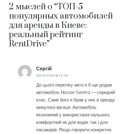
2 мыслей о “
ТОП-5
записям
популярных автомобилей
для аренды в Киеве:
реальный рейтинг
RentDrive
”
Сергій
:
28.04.2024 в 12:34
До цього переліку авто я б ще додав
автомобіль Nissan Sentra — середній
клас. Саме його я брав у них в оренду
минулого місяця. Автомобіль
економний у використанні пального,
комфортний як для водія, так і для
пасажирів. Якщо говорити конкретно