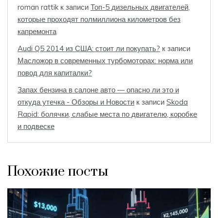
roman rattik
к записи
Топ-5 дизельных двигателей,
которые проходят полмиллиона километров без
капремонта
Audi Q5 2014 из США: стоит ли покупать?
к записи
Масложор в современных турбомоторах: норма или
повод для капиталки?
Запах бензина в салоне авто — опасно ли это и
откуда утечка - Обзоры и Новости
к записи
Skoda
Rapid: болячки, слабые места по двигателю, коробке
и подвеске
Похожие посты