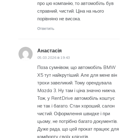
про цю компанію, то автомобіль був
справний, чистий. Ціна на нього
порівняно не висока.
Ответить
Анастасія
:
05.03.2026 в 19:43
Поза сумнівом, що автомобіль BMW
X5 тут найкрутіший. Але для мене він
трохи завеликий. Тому орендувала
Mazda 3. Ну там і ціна значно нижча.
Тож, у RentDrive автомобіль коштує
не так і багато. Стан хороший, салон
чистий. Оформлення швидке і при
цьому, не потрібно багато документів.
Дуже рада, що цей прокат працює для
комфорту своїх клієнтів.