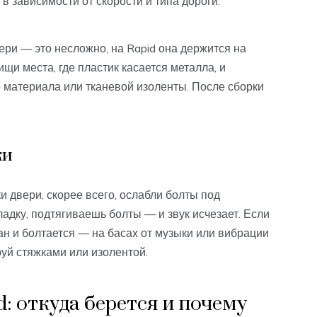
 в зависимости от скорости и типа дороги.
вери — это несложно, на Rapid она держится на
ищи места, где пластик касается металла, и
 материала или тканевой изоленты. После сборки
ки
и двери, скорее всего, ослабли болты под
дку, подтягиваешь болты — и звук исчезает. Если
ан и болтается — на басах от музыки или вибрации
руй стяжками или изолентой.
d: откуда берется и почему