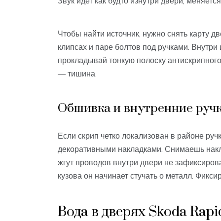
Звук идет как будто изнутри двери, меняется
Чтобы найти источник, нужно снять карту д
клипсах и паре болтов под ручками. Внутри 
прокладывай тонкую полоску антискрипного
— тишина.
Обшивка и внутренние руч
Если скрип четко локализован в районе ручк
декоративными накладками. Снимаешь накла
жгут проводов внутри двери не зафиксиров
кузова он начинает стучать о металл. Фикси
Вода в дверях Skoda Rapi