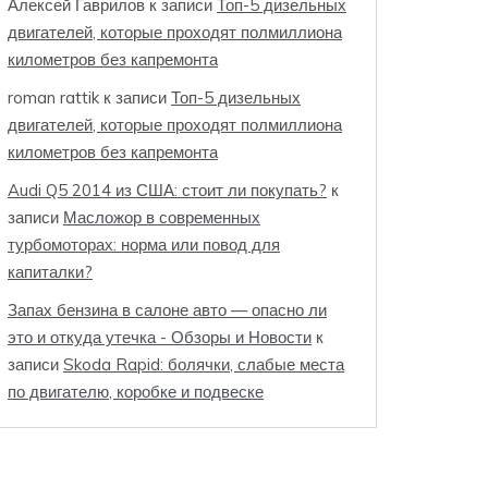
Алексей Гаврилов
к записи
Топ-5 дизельных
двигателей, которые проходят полмиллиона
километров без капремонта
roman rattik
к записи
Топ-5 дизельных
двигателей, которые проходят полмиллиона
километров без капремонта
Audi Q5 2014 из США: стоит ли покупать?
к
записи
Масложор в современных
турбомоторах: норма или повод для
капиталки?
Запах бензина в салоне авто — опасно ли
это и откуда утечка - Обзоры и Новости
к
записи
Skoda Rapid: болячки, слабые места
по двигателю, коробке и подвеске