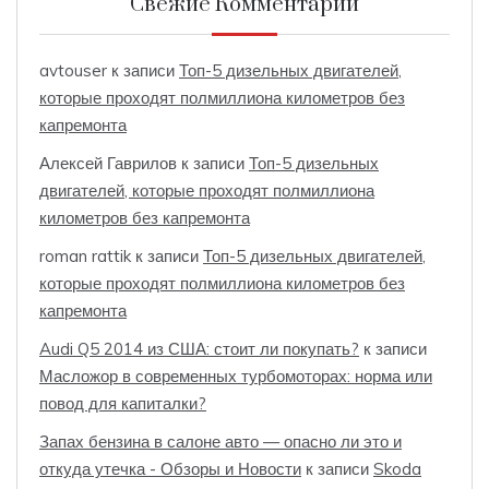
Свежие Комментарии
avtouser
к записи
Топ-5 дизельных двигателей,
которые проходят полмиллиона километров без
капремонта
Алексей Гаврилов
к записи
Топ-5 дизельных
двигателей, которые проходят полмиллиона
километров без капремонта
roman rattik
к записи
Топ-5 дизельных двигателей,
которые проходят полмиллиона километров без
капремонта
Audi Q5 2014 из США: стоит ли покупать?
к записи
Масложор в современных турбомоторах: норма или
повод для капиталки?
Запах бензина в салоне авто — опасно ли это и
откуда утечка - Обзоры и Новости
к записи
Skoda