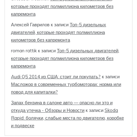
которые проходят полмиллиона километров без
капремонта
Алексей Гаврилов
к записи
Топ-5 дизельных
двигателей, которые проходят полмиллиона
километров без капремонта
roman rattik
к записи
Топ-5 дизельных двигателей,
которые проходят полмиллиона километров без
капремонта
Audi Q5 2014 из США: стоит ли покупать?
к записи
Масложор в современных турбомоторах: норма или
повод для капиталки?
Запах бензина в салоне авто — опасно ли это и
откуда утечка - Обзоры и Новости
к записи
Skoda
Rapid: болячки, слабые места по двигателю, коробке
и подвеске