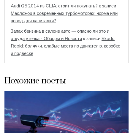
Audi Q5 2014 из США: стоит ли покупать?
к записи
Масложор в современных турбомоторах: норма или
повод для капиталки?
Запах бензина в салоне авто — опасно ли это и
откуда утечка - Обзоры и Новости
к записи
Skoda
Rapid: болячки, слабые места по двигателю, коробке
и подвеске
Похожие посты