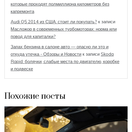
которые проходят полмиллиона километров без
капремонта
Audi Q5 2014 из США: стоит ли покупать?
к записи
Масложор в современных турбомоторах: норма или
повод для капиталки?
Запах бензина в салоне авто — опасно ли это и
откуда утечка - Обзоры и Новости
к записи
Skoda
Rapid: болячки, слабые места по двигателю, коробке
и подвеске
Похожие посты