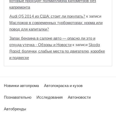
которые проходят полмиллиона километров без
капремонта
Audi Q5 2014 из США: стоит ли покупать?
к записи
Масложор в современных турбомоторах: норма или
повод для капиталки?
Запах бензина в салоне авто — опасно ли это и
откуда утечка - Обзоры и Новости
к записи
Skoda
Rapid: болячки, слабые места по двигателю, коробке
и подвеске
Новинки автопрома
Автопокраска и кузов
Познавательно
Исследования
Автоновости
Автобренды